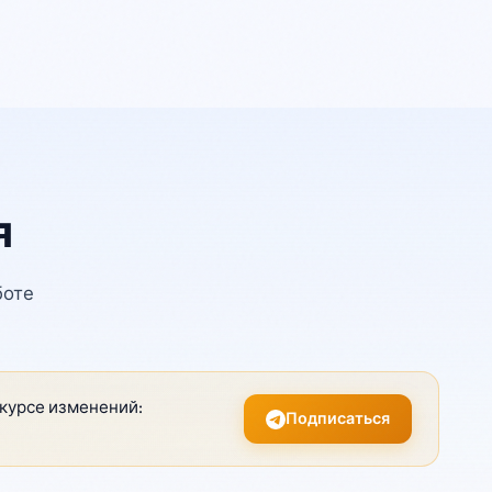
я
боте
 курсе изменений:
Подписаться