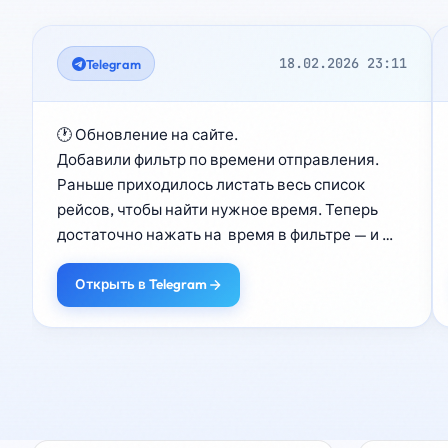
18.02.2026 23:11
Telegram
🕐 Обновление на сайте.

Добавили фильтр по времени отправления.

Раньше приходилось листать весь список 
рейсов, чтобы найти нужное время. Теперь 
достаточно нажать на  время в фильтре — и 
сайт покажет только подходящие рейсы.

Особенно удобно на маршрутах №518 и №505, 
Открыть в Telegram
где рейсов много и искать нужный было 
неудобно.

https://startport.ru/