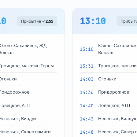
(Администрация Углегорска)

• В Поронайске состоялись соревнования по 
10
13:10
адаптивной игре «Бочча» ко Дню защитника 
Прибытие
~12:55
Прибыт
Отечества (Поронайский вестник)

• Масленица: в Углегорске 22 февраля с 13:00, в 
Шахтёрске — с 15:00. В программе конкурсы, 
Южно-Сахалинск, ЖД
Южно-Сахалинск
13:10
мастер-классы и сожжение чучела (Углегорск 
Вокзал
Вокзал
новости)

Троицкое, магазин Терем
13:31
Троицкое, магази
—

Огоньки
14:03
Огоньки
Подписаться: https://t.me/paybilet

Придорожное
14:36
Придорожное
Билеты на нашем новом сайте 
https://startport.ru
Ловецкое, АТП
14:40
Ловецкое, АТП
Невельск, Виадук
14:43
Невельск, Виадук
Невельск, Сквер памяти
14:48
Невельск, Сквер 