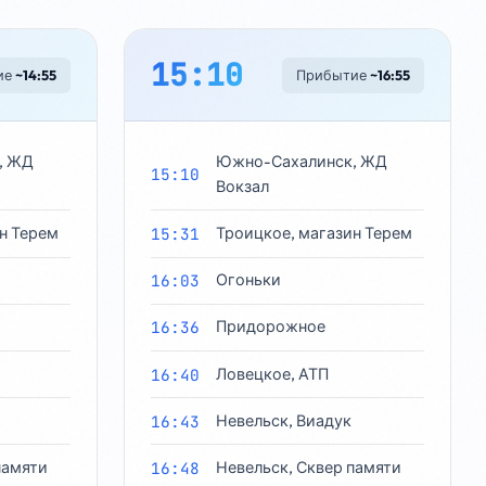
15:10
ие
~14:55
Прибытие
~16:55
, ЖД
Южно-Сахалинск, ЖД
15:10
Вокзал
н Терем
15:31
Троицкое, магазин Терем
16:03
Огоньки
16:36
Придорожное
16:40
Ловецкое, АТП
16:43
Невельск, Виадук
памяти
16:48
Невельск, Сквер памяти