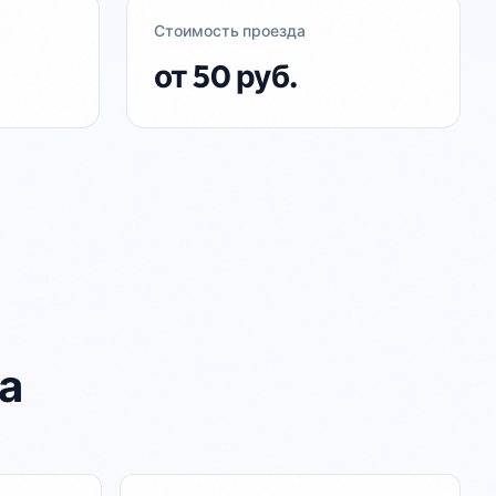
м 17:10.

Стоимость проезда
от 50 руб.
стальные рейсы №518 выполняются по 
исанию.

ты на нашем новом сайте 
//startport.ru

рам-канал https://t.me/paybilet
а