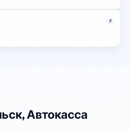
#
ьск, Автокасса