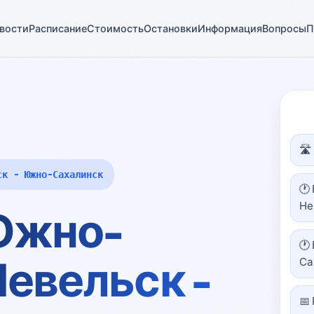
вости
Расписание
Стоимость
Остановки
Информация
Вопросы
П
🛣
ск - Южно-Сахалинск
🕐
Не
 Южно-
🕐
Невельск -
Са
📅