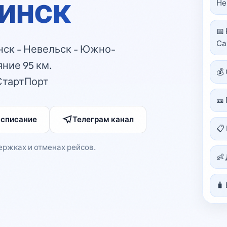
инск
Не
📅
Са
ск - Невельск - Южно-
яние 95 км.
💰
СтартПорт
🎫
асписание
Телеграм канал
📋
ержках и отменах рейсов.
👶
🧳