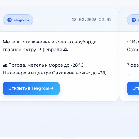
18.02.2026 22:01
Telegram
T
Метель, отключения и золото сноуборда: 
✅ Из
главное к утру 19 февраля 🌅

Саха
🌊 Погода: метель и мороз до -28 °C

7 фев
На севере и в центре Сахалина ночью до -28, 
днём -10…-15. В южных районах — небольшая 
Рейс
метель, днём -2…-4.

Выхо
Открыть в Telegram
От
В Южно-Сахалинске: северо-западный ветер 
8–13 м/с, температура днём -2…-4.

❌ Ре
На Курилах местами сильный снег, днём от -2 
15:10

до +3. (АСТВ)

Не со
⚡ Без горячей воды в Южно-Сахалинске

➡️ Па