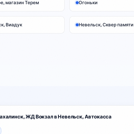
е, магазин Терем
Огоньки
одного и того же магазина. (Sakh.online)

🐟 Бесплатная навага в Долинском районе

к, Виадук
Невельск, Сквер памяти
В рамках проекта «Доступная рыба» бесплатно 
раздали более тонны наваги. Узнать о местах 
раздачи сезонной рыбы можно в районных 
администрациях. (ОТВ)

🏥 Беременным — бесплатные бассейны

По программе «Счастливое материнство» 
беременные женщины могут бесплатно 
посещать бассейны в Ногликах, Южно-
Сахалинске, Аниве, Поронайске, Южно-
Курильске, Курильске, Корсакове и Холмске. 
Нужны карта сахалинца и медсправка. 
ахалинск, ЖД Вокзал в Невельск, Автокасса
(Администрация Ноглик)

🚗 Изменение движения на ул. Шоссейной в 