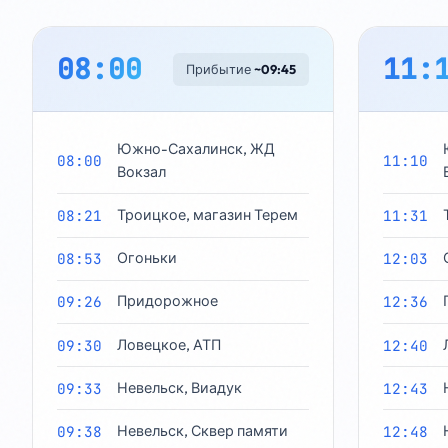
08:00
11:
Прибытие
~09:45
Южно-Сахалинск, ЖД
08:00
11:10
Вокзал
08:21
Троицкое, магазин Терем
11:31
08:53
Огоньки
12:03
09:26
Придорожное
12:36
09:30
Ловецкое, АТП
12:40
09:33
Невельск, Виадук
12:43
09:38
Невельск, Сквер памяти
12:48