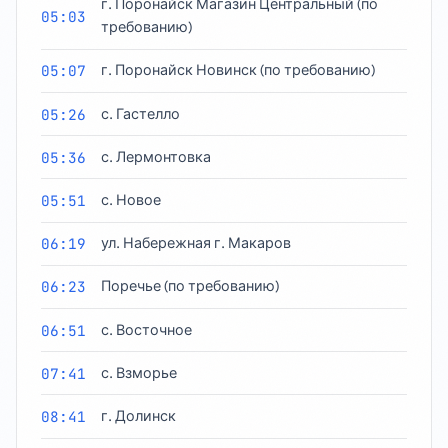
г. Поронайск Магазин Центральный (по
05:03
требованию)
05:07
г. Поронайск Новинск (по требованию)
05:26
с. Гастелло
05:36
с. Лермонтовка
05:51
с. Новое
06:19
ул. Набережная г. Макаров
06:23
Поречье (по требованию)
06:51
с. Восточное
07:41
с. Взморье
08:41
г. Долинск