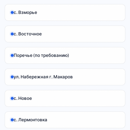
• План
Порона
с. Взморье
до 18:
• Сту
дневны
с. Восточное
«Аванг
• В Уг
в рам
колле
Поречье (по требованию)
(Админ
• В По
адапти
ул. Набережная г. Макаров
Отечес
• Масл
Шахтёр
с. Новое
масте
новост
с. Лермонтовка
—

Подпис