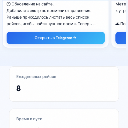
🕐 Обновление на сайте.

Метель
Добавили фильтр по времени отправления.

к утру
Раньше приходилось листать весь список 
рейсов, чтобы найти нужное время. Теперь 
🌊 Пог
достаточно нажать на  время в фильтре — и сайт 
На сев
покажет только подходящие рейсы.

днём -
Открыть в Telegram
Особенно удобно на маршрутах №518 и №505, где 
метель
рейсов много и искать нужный было неудобно.

В Южн
13 м/с
https://startport.ru/
На Кур
+3. (АС
Ежедневных рейсов
⚡ Без
8
19 фев
комму
сетях.
• ул. 
• ул. Г
Время в пути
• ул. Е