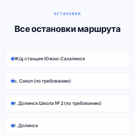
🏥 Бе
По пр
ОСТАНОВКИ
берем
посещ
Все остановки маршрута
Сахал
Куриль
Нужны
(Адми
Ж/д станция Южно-Сахалинск
🚗 Изм
Южно-
22 фев
с. Сокол (по требованию)
Корса
компл
за авт
г. Долинск Школа № 2 (по требованию)
му Ко
Южный
г. Долинск
📋 Кор