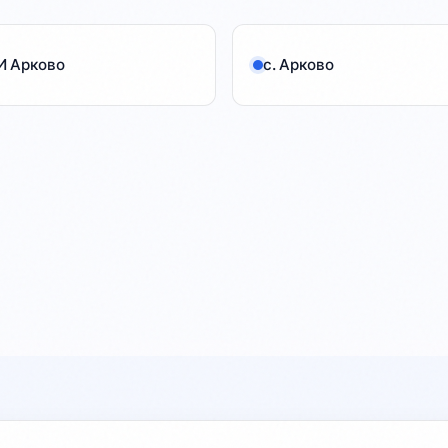
Несовершеннолетний рецидивист за три 
месяца украл пять игровых консолей из 
одного и того же магазина. (Sakh.online)

И Арково
с. Арково
🐟 Бесплатная навага в Долинском районе

В рамках проекта «Доступная рыба» бесплатно 
раздали более тонны наваги. Узнать о местах 
раздачи сезонной рыбы можно в районных 
администрациях. (ОТВ)

🏥 Беременным — бесплатные бассейны

По программе «Счастливое материнство» 
беременные женщины могут бесплатно 
посещать бассейны в Ногликах, Южно-
Сахалинске, Аниве, Поронайске, Южно-
Курильске, Курильске, Корсакове и Холмске. 
Нужны карта сахалинца и медсправка. 
(Администрация Ноглик)
