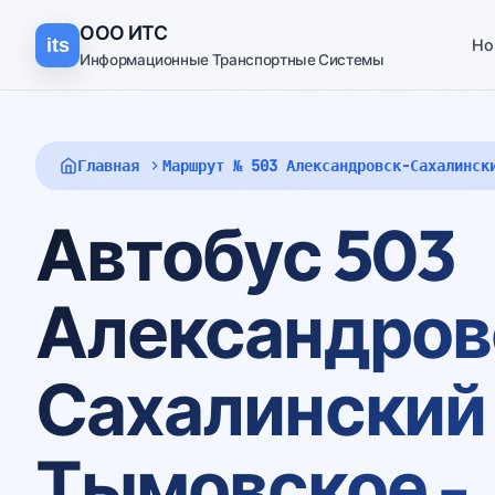
ООО
ИТС
its
Но
Информационные Транспортные Системы
Главная
Маршрут № 503 Александровск-Сахалинск
Автобус 503
Александров
Сахалинский 
Тымовское -