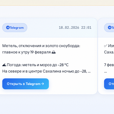
18.02.2026 22:01
Telegram
T
Метель, отключения и золото сноуборда: 
✅ Из
главное к утру 19 февраля 🌅

Саха
🌊 Погода: метель и мороз до -28 °C

7 фев
На севере и в центре Сахалина ночью до -28, 
днём -10…-15. В южных районах — небольшая 
Рейс
метель, днём -2…-4.

Выхо
Открыть в Telegram
От
В Южно-Сахалинске: северо-западный ветер 
8–13 м/с, температура днём -2…-4.

❌ Ре
На Курилах местами сильный снег, днём от -2 
15:10

до +3. (АСТВ)

Не со