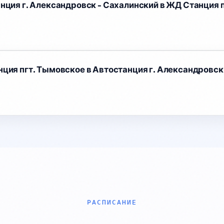
нция г. Александровск - Сахалинский в ЖД Станция 
🚗 Изменение движения на ул. Шоссейной в 
Южно-Сахалинске

22 февраля с 10:30 до 12:30 на участке от 1-го 
Корсаковского переулка до кладбищенского 
комплекса введут одностороннее движение 
ция пгт. Тымовское в Автостанция г. Александровск
из-за автопробега. Объезд — по проспекту 
Мира и 1-му Корсаковскому переулку. 
(Официальный Южный)

📋 Коротко

• Плановые отключения света: в Востоке и 
Поронайске с 13:00 до 17:00, в Смирных с 08:30 
до 18:00 (Газета «Звезда»)

• Студенты и старшеклассники проходят 5-
дневный курс военной подготовки в центре 
РАСПИСАНИЕ
«Авангард» (ОТВ)

• В Углегорске прошли соревнования по 