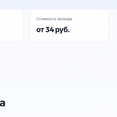
ссажиры с билетами на 15:10 могут уехать 
м 17:10.

Стоимость проезда
от 34 руб.
стальные рейсы №518 выполняются по 
исанию.

ты на нашем новом сайте 
//startport.ru

рам-канал https://t.me/paybilet
а