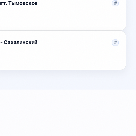
пгт. Тымовское
#
 - Сахалинский
#