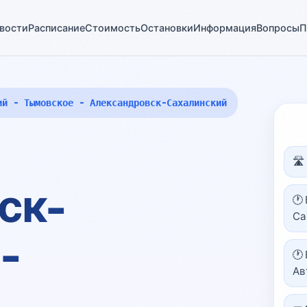
вости
Расписание
Стоимость
Остановки
Информация
Вопросы
П
ий - Тымовское - Александровск-Сахалинский
🛣
ск-
🕐
Са
-
🕐
Ав