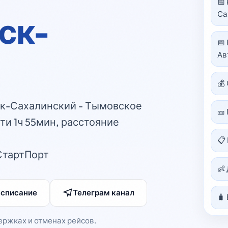
📅
Са
ск-
📅
Ав
💰
к-Сахалинский - Тымовское
🎫
ти 1ч 55мин, расстояние
📋
СтартПорт
👶
асписание
Телеграм канал
🧳
ержках и отменах рейсов.