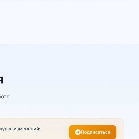
я
боте
 курсе изменений:
Подписаться