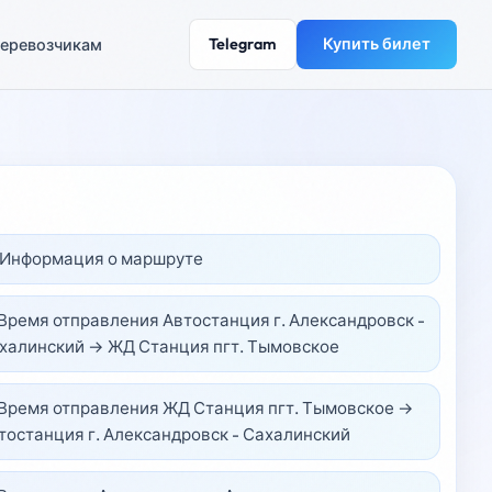
Telegram
Купить билет
еревозчикам
️ Информация о маршруте
 Время отправления Автостанция г. Александровск -
халинский → ЖД Станция пгт. Тымовское
 Время отправления ЖД Станция пгт. Тымовское →
тостанция г. Александровск - Сахалинский