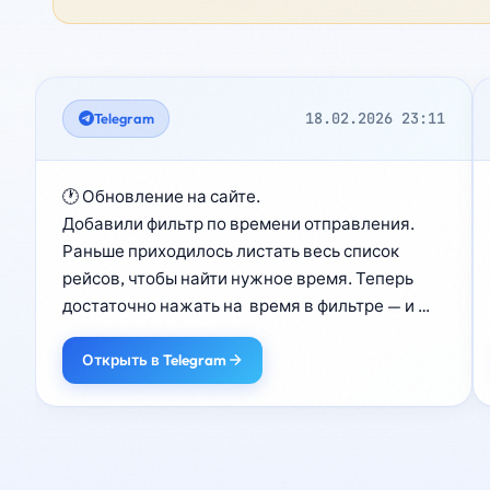
18.02.2026 23:11
Telegram
🕐 Обновление на сайте.

Добавили фильтр по времени отправления.

Раньше приходилось листать весь список 
рейсов, чтобы найти нужное время. Теперь 
достаточно нажать на  время в фильтре — и 
сайт покажет только подходящие рейсы.

Особенно удобно на маршрутах №518 и №505, 
Открыть в Telegram
где рейсов много и искать нужный было 
неудобно.

https://startport.ru/